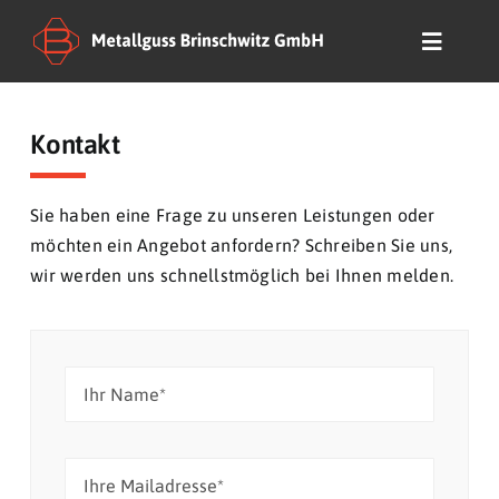
Zum
Inhalt
Toggle
springen
Navigat
Startseite
Kontakt
Unternehmen
Sie haben eine Frage zu unseren Leistungen oder
möchten ein Angebot anfordern? Schreiben Sie uns,
Verfahren & Prod
wir werden uns schnellstmöglich bei Ihnen melden.
Qualität
Kontakt